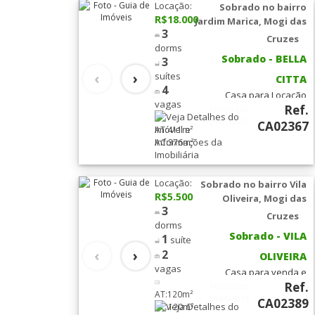
R$850
Locação:
Sobrado no bairro
3 suítes, 3 salas am [leia
6-
R$18.000
Jardim Marica, Mogi das
mais...]
Bairros -
3
10
Vagas.
(2)
Cruzes
Veja o Mapa
dorms
Sobrado - BELLA
3
do Bairro
‹
›
suítes
CITTA
Mogi das
4
Casa para Locação
Cruzes
vagas
Ref.
Condomínio Bella Citta
Atualizado:
Mogi das Cruzes Venha
21/05/2026
CA02367
AT:411m²
Cond. Arua
conhecer a casa dos seus
AC:376m²
sonhos! Localizada em
(1)
um dos bairros mais
Jd.
valorizados da cidade,
Locação:
Sobrado no bairro Vila
essa incrível residência
Marica
(1)
R$5.500
Oliveira, Mogi das
conta com 3 quartos,
3
Cruzes
sendo [leia mais...]
dorms
Mosaico da
Sobrado - VILA
1
suíte
Serra
(1)
‹
›
2
OLIVEIRA
vagas
Casa para venda e
Pq.
Ref.
locação no Condominio
Atualizado:
Santana
(1)
AT:120m²
Mogi Hills , Vila Oliveira,
21/05/2026
CA02389
AC:120m²
Mogi das Cruzes Venha