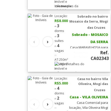
Vl.
conhecer essa incrível
Oliveira
(3)
Condomínio:
casa com 3 quartos,
R$960
sendo 1 suíte, 2 salas
Locação:
Sobrado no bairro
amplas, 3 banheiros, 2
R$8.000
Mosaico da Serra, Mogi
Tipos
vagas de garagem e
3
das Cruzes
120,00 [leia mais...]
Casa (1)
dorms
Sobrado - MOSAICO
3
‹
›
suítes
DA SERRA
Sobrado (6)
4
Casa MARAVILHOSA para
vagas
Ref.
venda e locação Mosaico
Atualizado:
da Serra, Mogi das
21/05/2026
CA02343
Suítes
AT:250m²
Cruzes. Localizada em um
AC:285m²
0
Suítes
dos bairros mais nobres
da cidade, esta incrível
(1)
Condomínio:
casa conta com 3 suítes
R$740
Locação:
1
Casa no bairro Vila
Suíte
espaçosas sendo 1 suite
R$5.000
Oliveira, Mogi das
(2)
master com closet e [leia
4
Cruzes
mais...]
3
dorms
Suítes
Casa - VILA OLIVEIRA
2
(4)
Casa Comercial para
‹
›
vagas
locação, Vila Oliveira Mogi