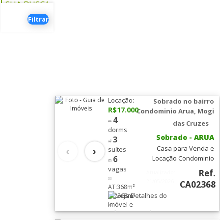
SUA BUSCA
UTILIZE OS
Filtrar
›
FILTROS
ABAIXO
Dormitórios
3
Locação:
Sobrado no bairro
R$17.000
Condominio Arua, Mogi
Dorms.
(5)
4
das Cruzes
4
dorms
Sobrado - ARUA
3
Dorms.
(2)
Casa para Venda e
‹
›
suítes
6
Locação Condominio
Vagas
Residencial Aruã, Mogi
vagas
Ref.
Atualizado:
2
Vagas
das Cruzes Chegou a sua
21/05/2026
CA02368
AT:368m²
oportunidade de adquirir
(3)
AC:368m²
ou alugar o imóvel dos
4
Vagas
seus sonhos! Esta incrível
Condomínio:
(2)
casa de 4 quartos, sendo