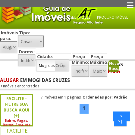
VENDA OU ALUGUE SEU IMÓVEL
PROCURO IMÓVEL
Imóveis
Tipo:
para:
IMÓVEIS À VENDA
IMÓVEIS PARA ALUGAR
Dorms:
Cidade:
Preço
Preço
Mínimo:
Máximo:
Nova
CASAS
Busca
PARA
ALUGAR
EM MOGI DAS CRUZES
7
imóveis encontrados
7 imóveis em 1 páginas.
Ordenadas por: Padrão
FACILITE -
FILTRE SUA
1
BUSCA AQUI
[+]
>
Bairro, Vagas,
>|
Dorms, Área, etc
FACILITE