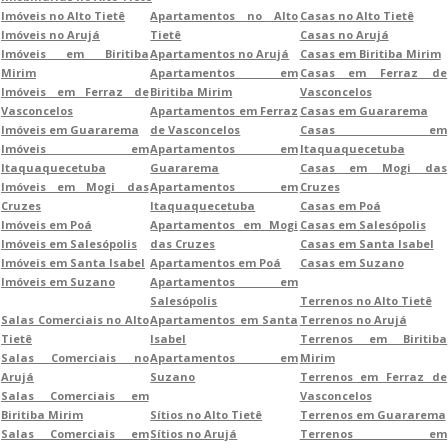
Imóveis no Alto Tietê
Apartamentos no Alto
Casas no Alto Tietê
Imóveis no Arujá
Tietê
Casas no Arujá
Imóveis em Biritiba
Apartamentos no Arujá
Casas em Biritiba Mirim
Mirim
Apartamentos em
Casas em Ferraz de
Imóveis em Ferraz de
Biritiba Mirim
Vasconcelos
Vasconcelos
Apartamentos em Ferraz
Casas em Guararema
Imóveis em Guararema
de Vasconcelos
Casas em
Imóveis em
Apartamentos em
Itaquaquecetuba
Itaquaquecetuba
Guararema
Casas em Mogi das
Imóveis em Mogi das
Apartamentos em
Cruzes
Cruzes
Itaquaquecetuba
Casas em Poá
Imóveis em Poá
Apartamentos em Mogi
Casas em Salesópolis
Imóveis em Salesópolis
das Cruzes
Casas em Santa Isabel
Imóveis em Santa Isabel
Apartamentos em Poá
Casas em Suzano
Imóveis em Suzano
Apartamentos em
Salesópolis
Terrenos no Alto Tietê
Salas Comerciais no Alto
Apartamentos em Santa
Terrenos no Arujá
Tietê
Isabel
Terrenos em Biritiba
Salas Comerciais no
Apartamentos em
Mirim
Arujá
Suzano
Terrenos em Ferraz de
Salas Comerciais em
Vasconcelos
Biritiba Mirim
Sítios no Alto Tietê
Terrenos em Guararema
Salas Comerciais em
Sítios no Arujá
Terrenos em